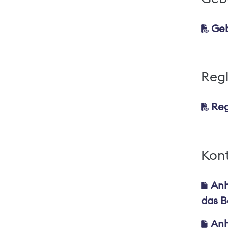
Geb
Reg
Reg
Kont
Anh
das B
Anh